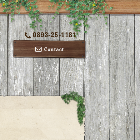
0893-25-1181
Contact
ー