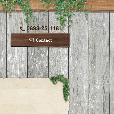
0893-25-1181
Contact
ー